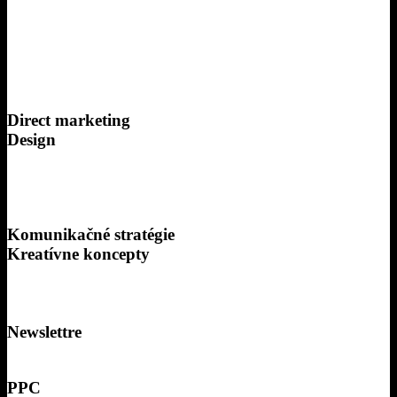
Aplikácie
Bannery
Blog
Branding
Firemné identity
Direct marketing
Design
Eventy
Fotografie
Interiérový dizajn
Komunikačné stratégie
Kreatívne koncepty
Letecké zábery
Logofolio
Naming
Newslettre
Online reklama
PPC