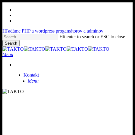
Skip
facebook
to
youtube
main
instagram
content
Hľadáme PHP a wordpress progamátorov a adminov
Hit enter to search or ESC to close
Search
Close
Search
Menu
K
o
n
t
a
k
t
Menu