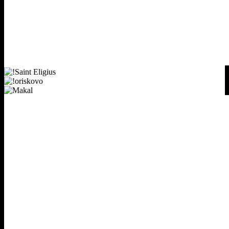
Drr
!Saint
Eligius
!oriskovo
Makal