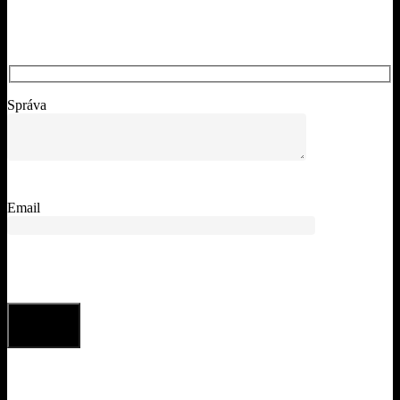
Správa
Email
hello@takto.sk