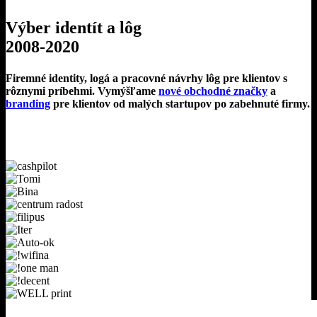
Výber identít a lôg
2008-2020
Firemné identity, logá a pracovné návrhy lôg pre klientov s
rôznymi príbehmi. Vymýšľame
nové obchodné značky
a
branding
pre klientov od malých startupov po zabehnuté firmy.
cashpilot
Tomi
Bina
centrum
radost
filipus
Iter
Auto-
ok
!wifina
!one
man
!decent
WELL