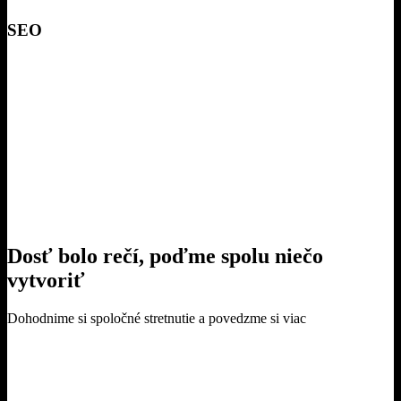
Produkt
SEO
Sociálne siete
Video
Tvorba obsahu
Weby
Dosť bolo rečí, poďme spolu niečo
vytvoriť
Dohodnime si spoločné stretnutie a povedzme si viac
Dohodnúť stretnutie