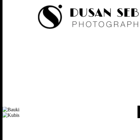
!Dusan
Sebo
Bauki
Kubis