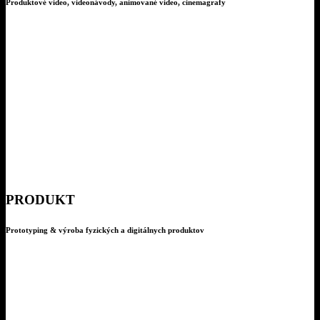
Produktové video, videonávody, animované video, cinemagrafy
PRODUKT
Prototyping & výroba fyzických a digitálnych produktov